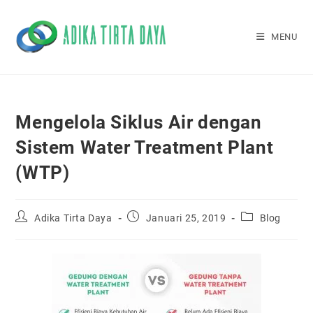
Skip
to
MENU
content
Mengelola Siklus Air dengan
Sistem Water Treatment Plant
(WTP)
Post
Post
Post
Adika Tirta Daya
Januari 25, 2019
Blog
author:
published:
category: