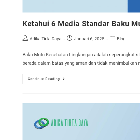
Ketahui 6 Media Standar Baku M
Post
Post
Post
Adika Tirta Daya
Januari 6, 2025
Blog
author:
published:
category:
Baku Mutu Kesehatan Lingkungan adalah seperangkat sta
berada dalam batas yang aman dan tidak menimbulkan r
Ketahui
Continue Reading
6
Media
Standar
Baku
Mutu
Kesehatan
Lingkungan
Yang
Terbaru