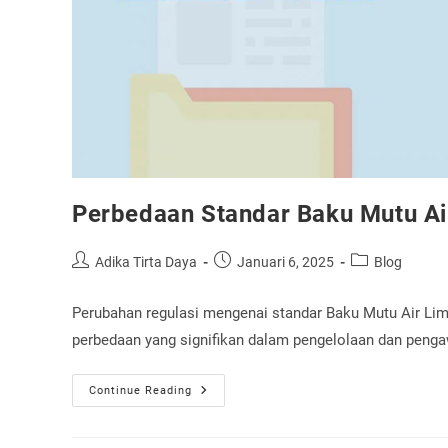
Perbedaan Standar Baku Mutu Ai
Post
Post
Post
Adika Tirta Daya
Januari 6, 2025
Blog
author:
published:
category:
Perubahan regulasi mengenai standar Baku Mutu Air Lim
perbedaan yang signifikan dalam pengelolaan dan pengaw
Perbedaan
Continue Reading
Standar
Baku
Mutu
Air