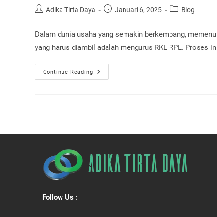
Post
Post
Post
Adika Tirta Daya
Januari 6, 2025
Blog
author:
published:
category:
Dalam dunia usaha yang semakin berkembang, memenuhi 
yang harus diambil adalah mengurus RKL RPL. Proses i
Waktu
Continue Reading
Efisien,
Proses
Tuntas
Mengurus
RKL
RPL
Bersama
Adika
Tirta
Daya
Follow Us :