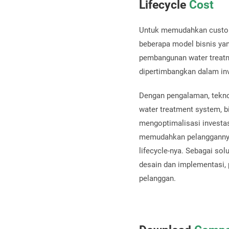
Lifecycle
Cost
Untuk memudahkan custome
beberapa model bisnis ya
pembangunan water treatm
dipertimbangkan dalam inv
Dengan pengalaman, tekno
water treatment system, b
mengoptimalisasi investasi
memudahkan pelanggannya 
lifecycle-nya. Sebagai sol
desain dan implementasi,
pelanggan.