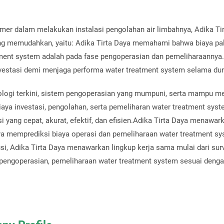
r dalam melakukan instalasi pengolahan air limbahnya, Adika Ti
ng memudahkan, yaitu:
Adika Tirta Daya memahami bahwa biaya pal
ent system adalah pada fase pengoperasian dan pemeliharaannya. 
estasi demi menjaga performa water treatment system selama duras
logi terkini, sistem pengoperasian yang mumpuni, serta mampu m
iaya investasi, pengolahan, serta pemeliharan water treatment syst
 yang cepat, akurat, efektif, dan efisien.Adika Tirta Daya menawar
memprediksi biaya operasi dan pemeliharaan water treatment sy
usi, Adika Tirta Daya menawarkan lingkup kerja sama mulai dari surv
 pengoperasian, pemeliharaan water treatment system sesuai deng