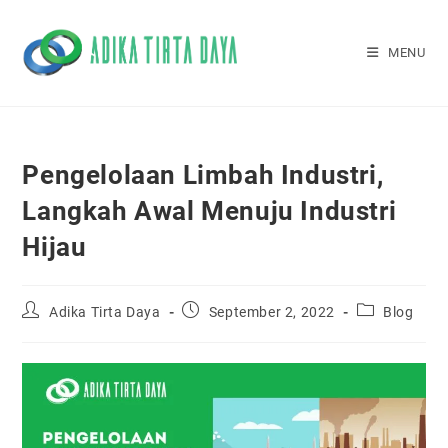
Skip
to
MENU
content
Pengelolaan Limbah Industri,
Langkah Awal Menuju Industri
Hijau
Post
Post
Post
Adika Tirta Daya
September 2, 2022
Blog
author:
published:
category: