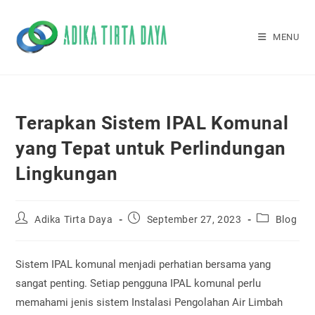
Skip
to
MENU
content
Terapkan Sistem IPAL Komunal
yang Tepat untuk Perlindungan
Lingkungan
Post
Post
Post
Adika Tirta Daya
September 27, 2023
Blog
author:
published:
category:
Sistem IPAL komunal menjadi perhatian bersama yang
sangat penting. Setiap pengguna IPAL komunal perlu
memahami jenis sistem Instalasi Pengolahan Air Limbah