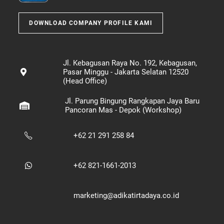
DOWNLOAD COMPANY PROFILE KAMI
Jl. Kebagusan Raya No. 192, Kebagusan,
Pasar Minggu - Jakarta Selatan 12520
(Head Office)
Jl. Parung Bingung Rangkapan Jaya Baru
Pancoran Mas - Depok (Workshop)
+62 21 291 258 84
+62 821-1661-2013
marketing@adikatirtadaya.co.id