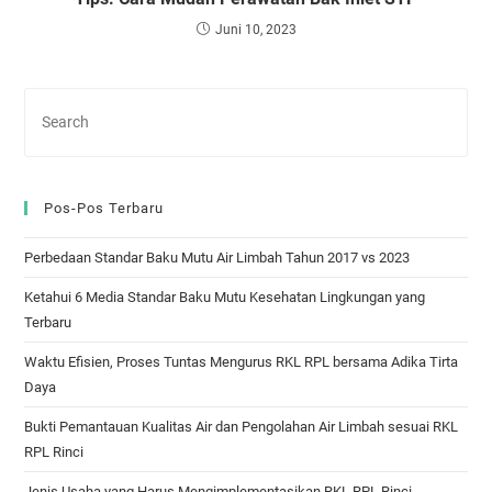
Juni 10, 2023
Pos-Pos Terbaru
Perbedaan Standar Baku Mutu Air Limbah Tahun 2017 vs 2023
Ketahui 6 Media Standar Baku Mutu Kesehatan Lingkungan yang
Terbaru
Waktu Efisien, Proses Tuntas Mengurus RKL RPL bersama Adika Tirta
Daya
Bukti Pemantauan Kualitas Air dan Pengolahan Air Limbah sesuai RKL
RPL Rinci
Jenis Usaha yang Harus Mengimplementasikan RKL RPL Rinci