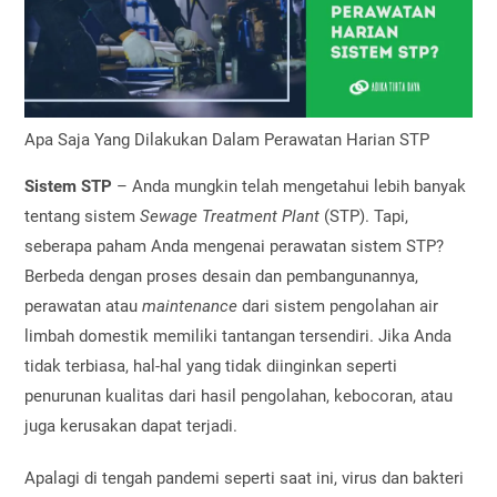
Apa Saja Yang Dilakukan Dalam Perawatan Harian STP
Sistem STP
– Anda mungkin telah mengetahui lebih banyak
tentang sistem
Sewage Treatment Plant
(STP). Tapi,
seberapa paham Anda mengenai perawatan sistem STP?
Berbeda dengan proses desain dan pembangunannya,
perawatan atau
maintenance
dari sistem pengolahan air
limbah domestik memiliki tantangan tersendiri. Jika Anda
tidak terbiasa, hal-hal yang tidak diinginkan seperti
penurunan kualitas dari hasil pengolahan, kebocoran, atau
juga kerusakan dapat terjadi.
Apalagi di tengah pandemi seperti saat ini, virus dan bakteri