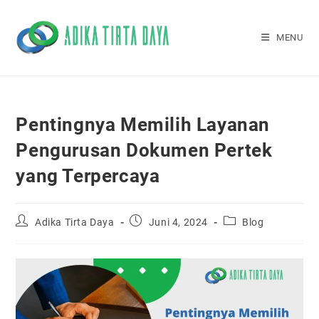
Skip
to
MENU
content
Pentingnya Memilih Layanan
Pengurusan Dokumen Pertek
yang Terpercaya
Post
Post
Post
Adika Tirta Daya
Juni 4, 2024
Blog
author:
published:
category: