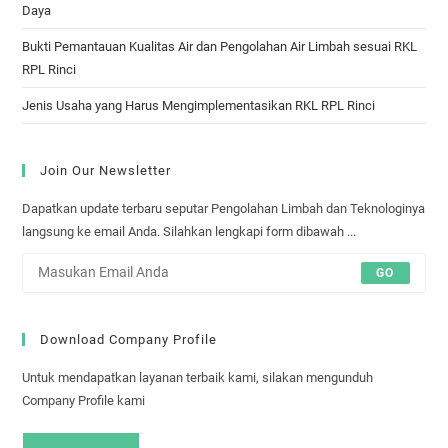
Daya
Bukti Pemantauan Kualitas Air dan Pengolahan Air Limbah sesuai RKL
RPL Rinci
Jenis Usaha yang Harus Mengimplementasikan RKL RPL Rinci
Join Our Newsletter
Dapatkan update terbaru seputar Pengolahan Limbah dan Teknologinya
langsung ke email Anda. Silahkan lengkapi form dibawah ...
GO
Download Company Profile
Untuk mendapatkan layanan terbaik kami, silakan mengunduh
Company Profile kami