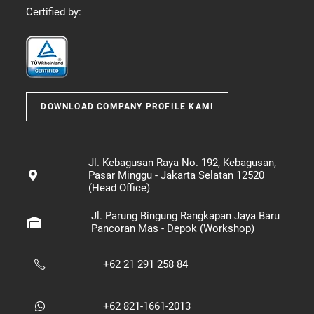
Certified by:
DOWNLOAD COMPANY PROFILE KAMI
Jl. Kebagusan Raya No. 192, Kebagusan,
Pasar Minggu - Jakarta Selatan 12520
(Head Office)
Jl. Parung Bingung Rangkapan Jaya Baru
Pancoran Mas - Depok (Workshop)
+62 21 291 258 84
+62 821-1661-2013