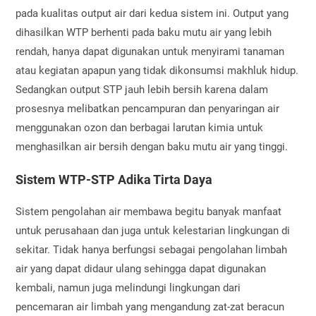
pada kualitas output air dari kedua sistem ini. Output yang
dihasilkan WTP berhenti pada baku mutu air yang lebih
rendah, hanya dapat digunakan untuk menyirami tanaman
atau kegiatan apapun yang tidak dikonsumsi makhluk hidup.
Sedangkan output STP jauh lebih bersih karena dalam
prosesnya melibatkan pencampuran dan penyaringan air
menggunakan ozon dan berbagai larutan kimia untuk
menghasilkan air bersih dengan baku mutu air yang tinggi.
Sistem WTP-STP Adika Tirta Daya
Sistem pengolahan air membawa begitu banyak manfaat
untuk perusahaan dan juga untuk kelestarian lingkungan di
sekitar. Tidak hanya berfungsi sebagai pengolahan limbah
air yang dapat didaur ulang sehingga dapat digunakan
kembali, namun juga melindungi lingkungan dari
pencemaran air limbah yang mengandung zat-zat beracun