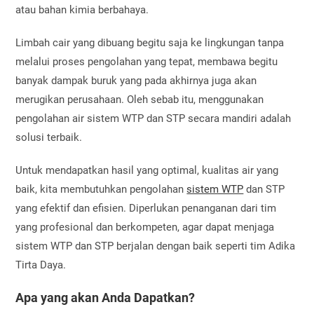
atau bahan kimia berbahaya.
Limbah cair yang dibuang begitu saja ke lingkungan tanpa
melalui proses pengolahan yang tepat, membawa begitu
banyak dampak buruk yang pada akhirnya juga akan
merugikan perusahaan. Oleh sebab itu, menggunakan
pengolahan air sistem WTP dan STP secara mandiri adalah
solusi terbaik.
Untuk mendapatkan hasil yang optimal, kualitas air yang
baik, kita membutuhkan pengolahan
sistem WTP
dan STP
yang efektif dan efisien. Diperlukan penanganan dari tim
yang profesional dan berkompeten, agar dapat menjaga
sistem WTP dan STP berjalan dengan baik seperti tim Adika
Tirta Daya.
Apa yang akan Anda Dapatkan?