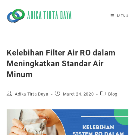
Skip
to
MENU
content
Kelebihan Filter Air RO dalam
Meningkatkan Standar Air
Minum
Post
Post
Post
Adika Tirta Daya
Maret 24, 2020
Blog
author:
published:
category: