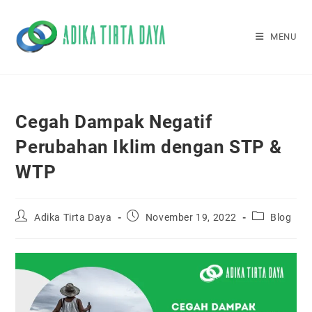
Skip
to
MENU
content
Cegah Dampak Negatif
Perubahan Iklim dengan STP &
WTP
Post
Post
Post
Adika Tirta Daya
November 19, 2022
Blog
author:
published:
category: