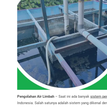
Pengolahan Air Limbah
– Saat ini ada banyak
sistem pe
Indonesia. Salah satunya adalah sistem yang dikenal de