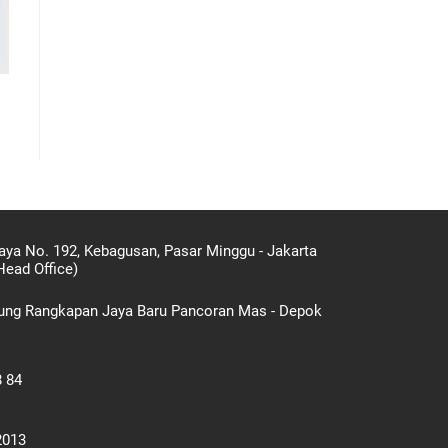
aya No. 192, Kebagusan, Pasar Minggu - Jakarta
Head Office)
gung Rangkapan Jaya Baru Pancoran Mas - Depok
8 84
2013