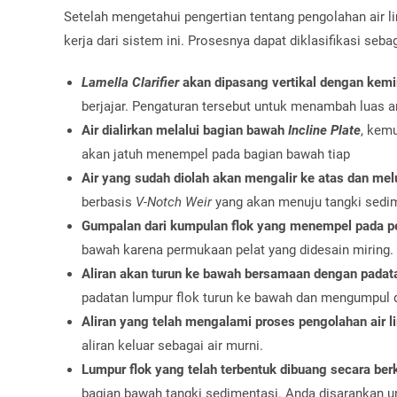
Setelah mengetahui pengertian tentang pengolahan air 
kerja dari sistem ini. Prosesnya dapat diklasifikasi sebag
Lamella Clarifier
akan dipasang vertikal dengan kemi
berjajar. Pengaturan tersebut untuk menambah luas a
Air dialirkan melalui bagian bawah
Incline Plate
, kem
akan jatuh menempel pada bagian bawah tiap
Air yang sudah diolah akan mengalir ke atas dan mel
berbasis
V-Notch Weir
yang akan menuju tangki sedim
Gumpalan dari kumpulan flok yang menempel pada pe
bawah karena permukaan pelat yang didesain miring.
Aliran akan turun ke bawah bersamaan dengan padata
padatan lumpur flok turun ke bawah dan mengumpul d
Aliran yang telah mengalami proses pengolahan air
aliran keluar sebagai air murni.
Lumpur flok yang telah terbentuk dibuang secara ber
bagian bawah tangki sedimentasi. Anda disarankan un