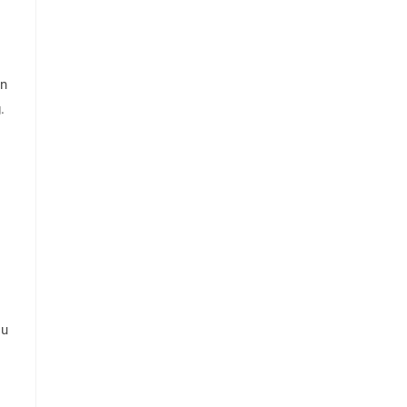
un
.
ju