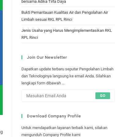
bersama Adika Tirta Daya
Bukti Pemantauan Kualitas Air dan Pengolahan Air
Limbah sesuai RKL RPL Rinci
Jenis Usaha yang Harus Mengimplementasikan RKL
RPL Rinci
Join Our Newsletter
Dapatkan update terbaru seputar Pengolahan Limbah
dan Teknologinya langsung ke email Anda. Silahkan
lengkapi form dibawah ...
GO
Download Company Profile
Untuk mendapatkan layanan terbaik kami, silakan
ng
mengunduh Company Profile kami