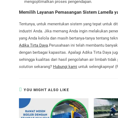
mengoptimalkan proses pengendapan.
Memilih Layanan Pemasangan Sistem
Lamella
y
Tentunya, untuk menentukan sistem yang tepat untuk d
industri Anda. Jika memang Anda ingin melakukan pen
yang Anda kelola dan masih bertanya-tanya tentang te
Adika Tirta Daya
.Perusahaan ini telah membantu banyak
dengan berbagai kapasitas. Apalagi Adika Tirta Daya j
sehingga kualitas dari hasil pengolahan air limbah tidak p
solution
sekarang?
Hubungi kami
untuk selengkapnya! (
YOU MIGHT ALSO LIKE