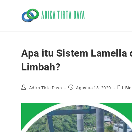
Skip
to
content
Apa itu Sistem Lamella
Limbah?
Post
Post
Post
Adika Tirta Daya
Agustus 18, 2020
Bl
author:
published:
categor