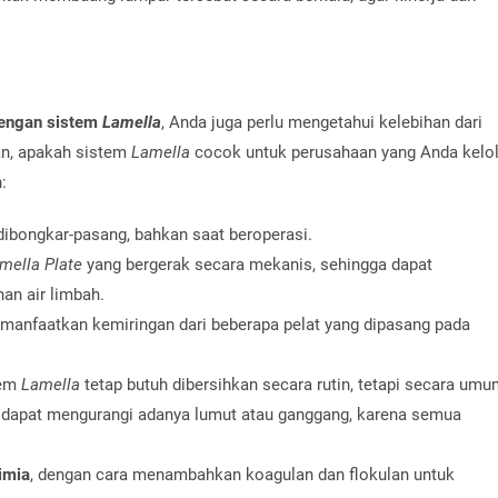
dengan sistem
Lamella
, Anda juga perlu mengetahui kelebihan dari
an, apakah sistem
Lamella
cocok untuk perusahaan yang Anda kelo
:
dibongkar-pasang, bahkan saat beroperasi.
mella Plate
yang bergerak secara mekanis, sehingga dapat
an air limbah.
emanfaatkan kemiringan dari beberapa pelat yang dipasang pada
tem
Lamella
tetap butuh dibersihkan secara rutin, tetapi secara um
h dapat mengurangi adanya lumut atau ganggang, karena semua
imia
, dengan cara menambahkan koagulan dan flokulan untuk