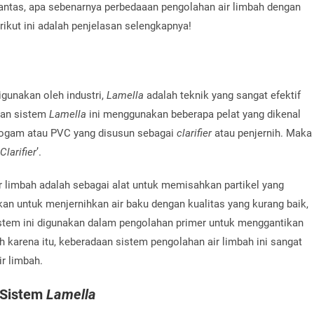
Lantas, apa sebenarnya perbedaaan pengolahan air limbah dengan
ikut ini adalah penjelasan selengkapnya!
igunakan oleh industri,
Lamella
adalah teknik yang sangat efektif
gan sistem
Lamella
ini menggunakan beberapa pelat yang dikenal
n logam atau PVC yang disusun sebagai
clarifier
atau penjernih. Maka
Clarifier
’.
 limbah adalah sebagai alat untuk memisahkan partikel yang
nakan untuk menjernihkan air baku dengan kualitas yang kurang baik,
istem ini digunakan dalam pengolahan primer untuk menggantikan
 karena itu, keberadaan sistem pengolahan air limbah ini sangat
ir limbah.
 Sistem
Lamella