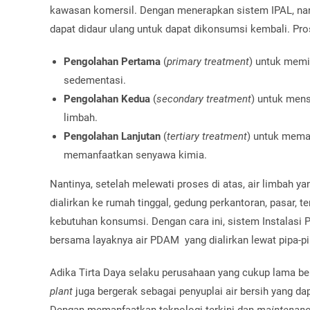
kawasan komersil. Dengan menerapkan sistem IPAL, nant
dapat didaur ulang untuk dapat dikonsumsi kembali. Pro
Pengolahan Pertama
(
primary treatment
) untuk memi
sedementasi.
Pengolahan Kedua
(
secondary treatment
) untuk mens
limbah.
Pengolahan Lanjutan
(
tertiary treatment
) untuk memas
memanfaatkan senyawa kimia.
Nantinya, setelah melewati proses di atas, air limbah ya
dialirkan ke rumah tinggal, gedung perkantoran, pasar, t
kebutuhan konsumsi. Dengan cara ini, sistem Instalasi
bersama layaknya air PDAM yang dialirkan lewat pipa-p
Adika Tirta Daya selaku perusahaan yang cukup lama be
plant
juga bergerak sebagai penyuplai air bersih yang d
Dengan memanfaatkan teknologi terkini dan
maintenan