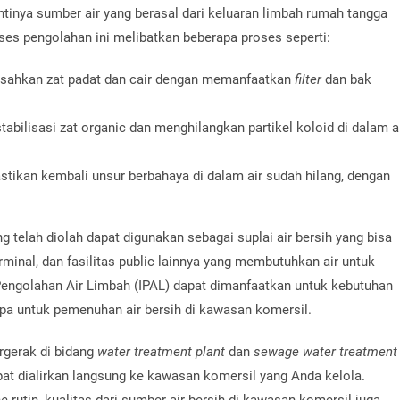
inya sumber air yang berasal dari keluaran limbah rumah tangga
ses pengolahan ini melibatkan beberapa proses seperti:
sahkan zat padat dan cair dengan memanfaatkan
filter
dan bak
tabilisasi zat organic dan menghilangkan partikel koloid di dalam a
tikan kembali unsur berbahaya di dalam air sudah hilang, dengan
ng telah diolah dapat digunakan sebagai suplai air bersih yang bisa
erminal, dan fasilitas public lainnya yang membutuhkan air untuk
 Pengolahan Air Limbah (IPAL) dapat dimanfaatkan untuk kebutuhan
ipa untuk pemenuhan air bersih di kawasan komersil.
rgerak di bidang
water treatment plant
dan
sewage water treatment
apat dialirkan langsung ke kawasan komersil yang Anda kelola.
ce
rutin, kualitas dari sumber air bersih di kawasan komersil juga