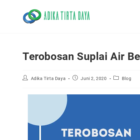
Skip
to
content
Terobosan Suplai Air B
Post
Post
Post
Adika Tirta Daya
Juni 2, 2020
Blog
author:
published:
category: