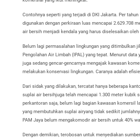
Contohnya seperti yang terjadi di DKI Jakarta. Per tahun
digunakan dengan perkiraan luas mencapai 2.629.708 met
air bersih menjadi kendala yang harus diselesaikan ol
Belum lagi permasalahan lingkungan yang ditimbulkan jik
Pengolahan Air Limbah (IPAL) yang tepat. Menurut data
juga sedang gencar-gencarnya mengajak kawasan komersi
melakukan konservasi lingkungan. Caranya adalah efisie
Dari sidak yang dilakukan, tercatat hanya beberapa kanto
suplai air bersihjuga telah mencapai 1.300 meter kubik s
perkantoran saja, belum lagi bagian kawasan komersil lain
yang membutuhkan suplai airyang tidak sedikit jumlahn
PAM Jaya belum mengakomodir air bersih untuk 40% war
Dengan demikian, terobosan untuk menyediakan sumber a