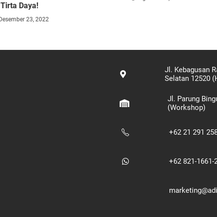
Tirta Daya!
Desember 23, 2022
Jl. Kebagusan R
Selatan 12520 (
Jl. Parung Bin
(Workshop)
+62 21 291 25
+62 821-1661-
marketing@adik