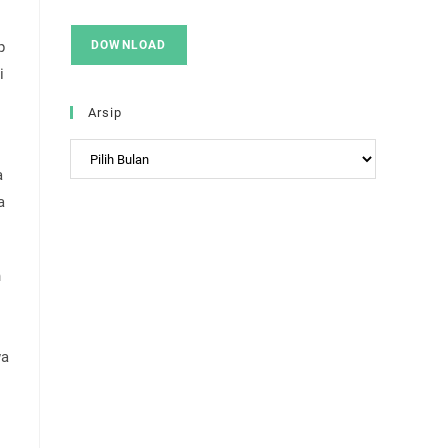
p
DOWNLOAD
i
Arsip
Arsip
a
a
n
wa