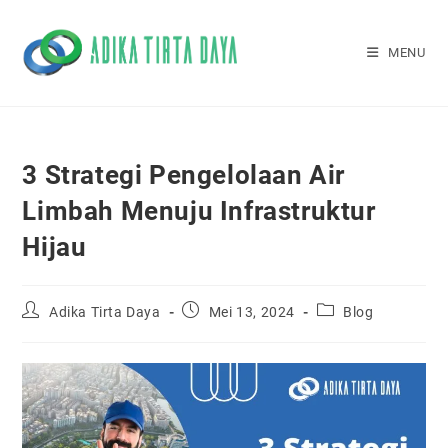
Skip
to
MENU
content
3 Strategi Pengelolaan Air
Limbah Menuju Infrastruktur
Hijau
Post
Post
Post
Adika Tirta Daya
Mei 13, 2024
Blog
author:
published:
category: