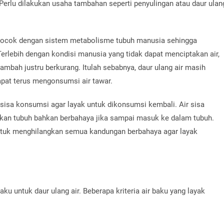
Perlu dilakukan usaha tambahan seperti penyulingan atau daur ulan
ak cocok dengan sistem metabolisme tubuh manusia sehingga
Terlebih dengan kondisi manusia yang tidak dapat menciptakan air,
tambah justru berkurang. Itulah sebabnya, daur ulang air masih
 dapat terus mengonsumsi air tawar.
 sisa konsumsi agar layak untuk dikonsumsi kembali. Air sisa
ukan tubuh bahkan berbahaya jika sampai masuk ke dalam tubuh.
t untuk menghilangkan semua kandungan berbahaya agar layak
ku untuk daur ulang air. Beberapa kriteria air baku yang layak