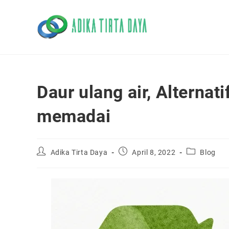
Skip
to
content
Daur ulang air, Alternat
memadai
Post
Post
Post
Adika Tirta Daya
April 8, 2022
Blog
author:
published:
category: