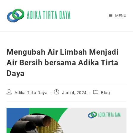
Skip
to
MENU
content
Mengubah Air Limbah Menjadi
Air Bersih bersama Adika Tirta
Daya
Post
Post
Post
Adika Tirta Daya
Juni 4, 2024
Blog
author:
published:
category: