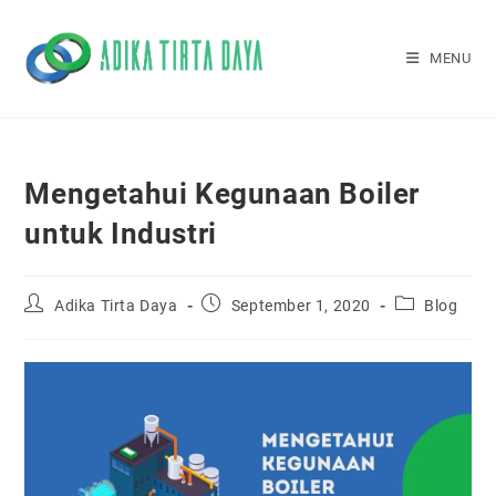
Skip
to
MENU
content
Mengetahui Kegunaan Boiler
untuk Industri
Post
Post
Post
Adika Tirta Daya
September 1, 2020
Blog
author:
published:
category: