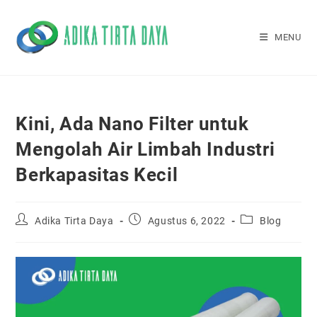
Skip
to
MENU
content
Kini, Ada Nano Filter untuk
Mengolah Air Limbah Industri
Berkapasitas Kecil
Post
Post
Post
Adika Tirta Daya
Agustus 6, 2022
Blog
author:
published:
category: