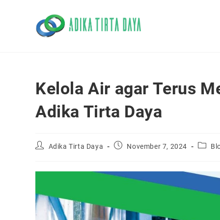
Skip
to
content
Kelola Air agar Terus 
Adika Tirta Daya
Post
Post
Post
Adika Tirta Daya
November 7, 2024
Bl
author:
published:
catego