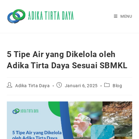
Skip
to
MENU
content
5 Tipe Air yang Dikelola oleh
Adika Tirta Daya Sesuai SBMKL
Post
Post
Post
Adika Tirta Daya
Januari 6, 2025
Blog
author:
published:
category: