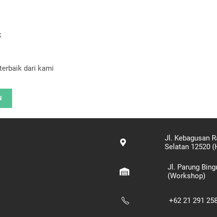
k
terbaik dari kami
N
Jl. Kebagusan R
Selatan 12520 (
Jl. Parung Bin
(Workshop)
+62 21 291 25