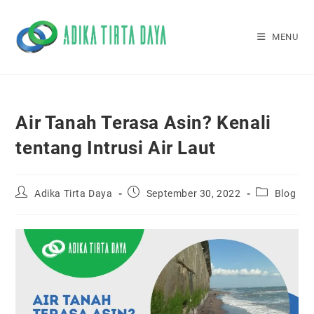
Skip
to
MENU
content
Air Tanah Terasa Asin? Kenali
tentang Intrusi Air Laut
Post
Post
Post
Adika Tirta Daya
September 30, 2022
Blog
author:
published:
category: